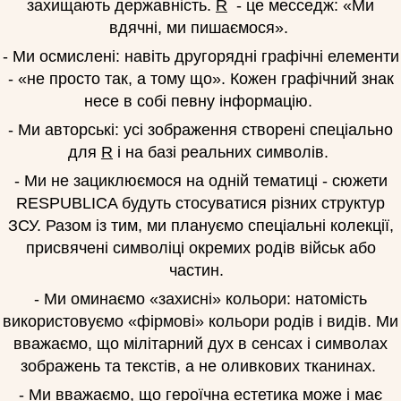
захищають державність.
R
- це месседж: «Ми
вдячні, ми пишаємося».
- Ми осмислені: навіть другорядні графічні елементи
- «не просто так, а тому що». Кожен графічний знак
несе в собі певну інформацію.
- Ми авторські: усі зображення створені спеціально
для
R
і на базі реальних символів.
- Ми не зациклюємося на одній тематиці - сюжети
RESPUBLICA будуть стосуватися різних структур
ЗСУ. Разом із тим, ми плануємо спеціальні колекції,
присвячені символіці окремих родів військ або
частин.
- Ми оминаємо «захисні» кольори: натомість
використовуємо «фірмові» кольори родів і видів. Ми
вважаємо, що мілітарний дух в сенсах і символах
зображень та текстів, а не оливкових тканинах.
- Ми вважаємо, що героїчна естетика може і має