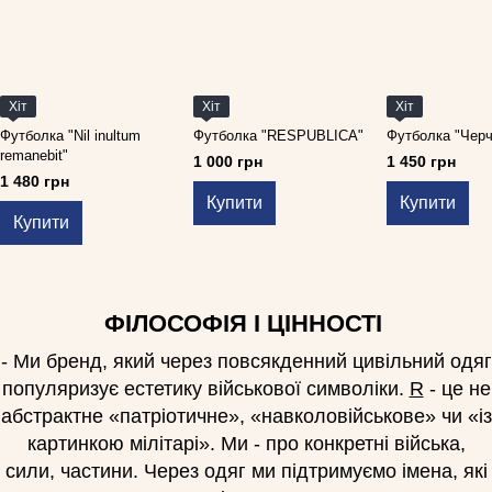
Хіт
Хіт
Хіт
Футболка "Nil inultum
Футболка "RESPUBLICA"
Футболка "Чер
remanebit"
1 000 грн
1 450 грн
1 480 грн
Купити
Купити
Купити
ФІЛОСОФІЯ І ЦІННОСТІ
- Ми бренд, який через повсякденний цивільний одяг
популяризує естетику військової символіки.
R
- це не
абстрактне «патріотичне», «навколовійськове» чи «із
картинкою мілітарі». Ми - про конкретні війська,
сили, частини. Через одяг ми підтримуємо імена, які